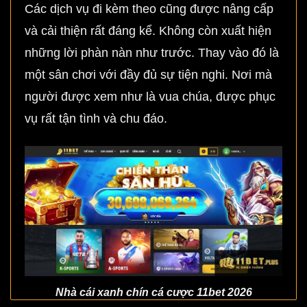
Các dịch vụ đi kèm theo cũng được nâng cấp
và cải thiện rất đáng kể. Không còn xuất hiện
những lời phàn nàn như trước. Thay vào đó là
một sân chơi với đầy đủ sự tiện nghi. Nơi mà
người được xem như là vua chúa, được phục
vụ rất tận tình và chu đáo.
Nhà cái xanh chín cá cược 11bet 2026