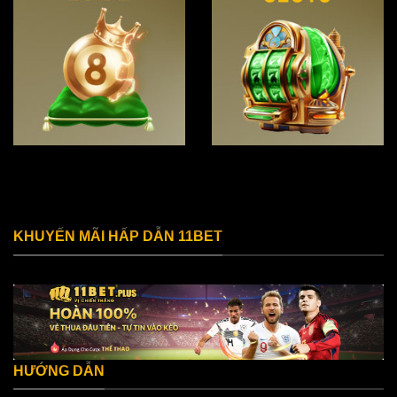
KHUYẾN MÃI HẤP DẪN 11BET
HƯỚNG DẪN