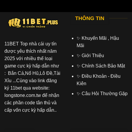
Điểm mạnh 11bet trong năm 2026
THÔNG TIN
Mang đến cho người chơi Việt đa dạng các
loại hình game cá cược hấp dẫn.
✨ Khuyến Mãi , Hậu
11BET Top nhà cái uy tín
Mãi
Thường xuyên bổ sung nhiều thể loại game
được yêu thích nhất năm
✨ Giới Thiệu
giải trí hấp dẫn.
2025 với nhiều thể loại
✨ Chính Sách Bảo Mật
game cực kỳ hấp dẫn như
Cơ chế game luôn được cải thiện và nâng
: Bắn Cá,Nổ Hũ,Lô Đề,Tài
✨ Điều Khoản - Điều
cấp dựa theo trải nghiệm từ thành viên.
Xỉu ...Cùng vào link đăng
Kiên
ký 11bet qua website:
Luôn đảm bảo mang lại mức tỷ lệ thưởng
✨ Câu Hỏi Thường Gặp
longstone.com.tw để nhận
hấp dẫn đối với mọi trò chơi đang vận
các phần code tân thủ và
cấp vốn cực kỳ hấp dẫn..
hành.
Các ưu đãi khuyến mãi luôn được làm mới