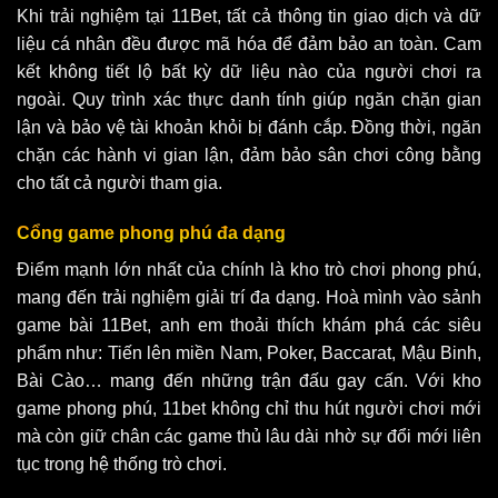
Khi trải nghiệm tại 11Bet, tất cả thông tin giao dịch và dữ
liệu cá nhân đều được mã hóa để đảm bảo an toàn. Cam
kết không tiết lộ bất kỳ dữ liệu nào của người chơi ra
ngoài. Quy trình xác thực danh tính giúp ngăn chặn gian
lận và bảo vệ tài khoản khỏi bị đánh cắp. Đồng thời, ngăn
chặn các hành vi gian lận, đảm bảo sân chơi công bằng
cho tất cả người tham gia.
Cổng game phong phú đa dạng
Điểm mạnh lớn nhất của chính là kho trò chơi phong phú,
mang đến trải nghiệm giải trí đa dạng. Hoà mình vào sảnh
game bài 11Bet, anh em thoải thích khám phá các siêu
phẩm như: Tiến lên miền Nam, Poker, Baccarat, Mậu Binh,
Bài Cào… mang đến những trận đấu gay cấn. Với kho
game phong phú, 11bet không chỉ thu hút người chơi mới
mà còn giữ chân các game thủ lâu dài nhờ sự đổi mới liên
tục trong hệ thống trò chơi.