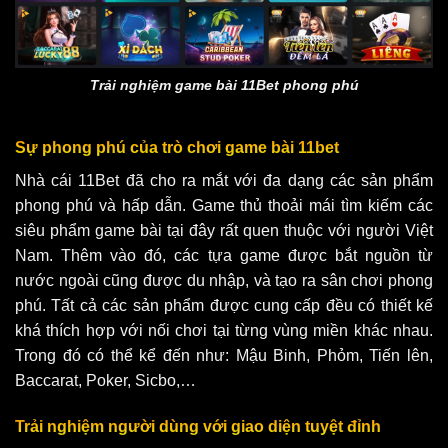
Trải nghiệm game bài 11Bet phong phú
Sự phong phú của trò chơi game bài 11bet
Nhà cái 11Bet đã cho ra mắt với đa dạng các sản phẩm
phong phú và hấp dẫn. Game thủ thoải mái tìm kiếm các
siêu phẩm game bài tại đây rất quen thuộc với người Việt
Nam. Thêm vào đó, các tựa game được bắt nguồn từ
nước ngoài cũng được du nhập, và tạo ra sân chơi phong
phú. Tất cả các sản phẩm được cung cấp đều có thiết kế
khá thích hợp với nối chơi tại từng vùng miền khác nhau.
Trong đó có thể kể đến như: Mậu Binh, Phỏm, Tiến lên,
Baccarat, Poker, Sicbo,…
Trải nghiệm người dùng với giao diện tuyệt đỉnh