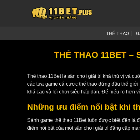
Skip
to
content
THỂ THAO
G
THỂ THAO 11BET –
Thể thao 11Bet là sân chơi giải trí khá thú vị và
các tựa game cá cược thể thao đứng đầu thế giới 
khá cao và lối chơi siêu hấp dẫn. Để hiểu rõ hơn v
Những ưu điểm nổi bật khi th
Sảnh game thể thao 11Bet luôn được biết đến là
điểm nổi bật của một sân chơi giải trí đẳng cấp ma