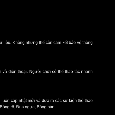
ữ liệu. Không những thế còn cam kết bảo vệ thông
h và điện thoại. Người chơi có thể thao tác nhanh
a luôn cập nhật mới và đưa ra các sự kiện thể thao
, Bóng rổ, Đua ngựa, Bóng bàn,….