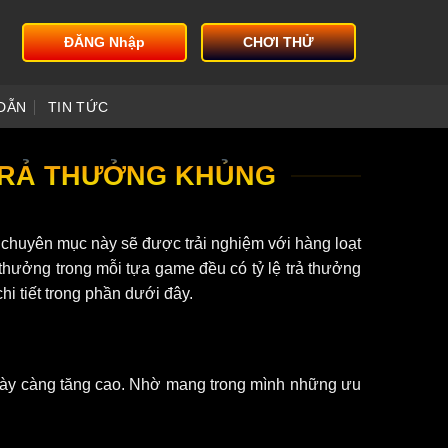
ĐĂNG Nhập
CHƠI THỬ
DẪN
TIN TỨC
 TRẢ THƯỞNG KHỦNG
o chuyên mục này sẽ được trải nghiệm với hàng loạt
thưởng trong mỗi tựa game đều có tỷ lệ trả thưởng
i tiết trong phần dưới đây.
gày càng tăng cao. Nhờ mang trong mình những ưu