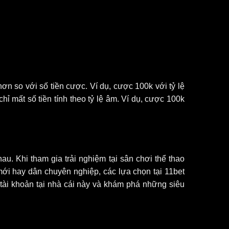
ơn so với số tiền cược. Ví dụ, cược 100k với tỷ lệ
ỉ mất số tiền tính theo tỷ lệ âm. Ví dụ, cược 100k
. Khi tham gia trải nghiệm tại sân chơi thể thao
mới hay dân chuyên nghiệp, các lựa chọn tại 11bet
 tài khoản tại nhà cái này và khám phá những siêu