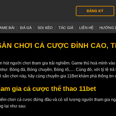
ĐĂNG KÝ
AME BÀI
ĐÁ GÀ
SOI KÈO
TÁC GIẢ
LIÊN HỆ
HƯỚNG 
 SÂN CHƠI CÁ CƯỢC ĐỈNH CAO,
 cuốn hút người chơi tham gia trải nghiệm. Game thủ hoà mình và
như: Bóng đá, Bóng chuyền, Bóng rổ,…. Cùng đó, với tỷ lệ trả 
ề sân chơi này, hãy cùng chuyên gia 11Bet khám phá thông tin ch
am gia cá cược thể thao 11bet
 điểm chơi cá cược đứng đầu và có số lượng người tham gia n
ng lại như sau: