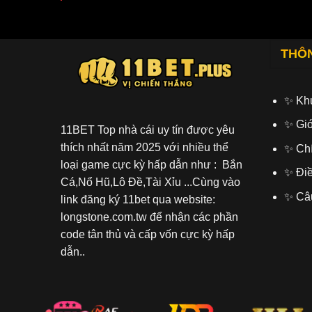
THÔN
✨ Khu
✨ Giớ
11BET Top nhà cái uy tín được yêu
thích nhất năm 2025 với nhiều thể
✨ Ch
loại game cực kỳ hấp dẫn như : Bắn
✨ Điề
Cá,Nổ Hũ,Lô Đề,Tài Xỉu ...Cùng vào
✨ Câ
link đăng ký 11bet qua website:
longstone.com.tw để nhận các phần
code tân thủ và cấp vốn cực kỳ hấp
dẫn..