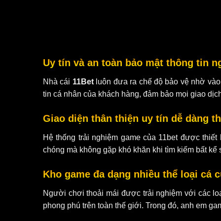
Uy tín và an toàn bảo mật thông tin 
Nhà cái
11Bet
luôn đưa ra chế độ bảo vệ nhờ vào 
tin cá nhân của khách hàng, đảm bảo mọi giao dịch
Giao diện thân thiện uy tín dễ dàng t
Hệ thống trải nghiệm game của 11bet được thiết k
chóng mà không gặp khó khăn khi tìm kiếm bất kể si
Kho game đa dạng nhiều thể loại cá 
Người chơi thoải mái được trải nghiệm với các loạ
phong phú trên toàn thế giới. Trong đó, anh em g