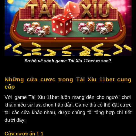
Sơ bộ về sảnh game Tài Xỉu 11bet ra sao?
Những cửa cược trong Tài Xỉu 11bet cung
cấp
Với game Tài Xỉu 11bet luôn mang đến cho người chơi
khá nhiều sự lựa chọn hấp dẫn. Game thủ có thể đặt cược
tại các cửa khác nhau, được chúng tôi tổng hợp chi tiết
dưới đây:
Cửa cược ăn 1:1