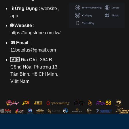
📱Ứng Dụng
: website ,
app
🌐 Website
:
https://longstone.com.tw/
📧 Email
:
11betplus@gmail.com
🇻🇳 Địa Chỉ
: 364 Đ.
Cộng Hòa, Phường 13,
Tân Bình, Hồ Chí Minh,
Việt Nam