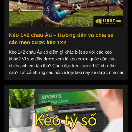
Kèo 1×2 châu Âu – Hướng dẫn và chia sẻ
các mẹo cược kèo 1×2
Kèo 1×2 châu Âu có điểm gì khác biệt so với các kèo
khác? Vì sao đây được xem là kèo cược quốc dân của
nhiều anh em tân thủ? Cách đọc kèo cược 1×2 như thế
nào? Tất cả những câu hỏi về loại kèo này sẽ được nhà cái
11bet giải đáp ngay […]