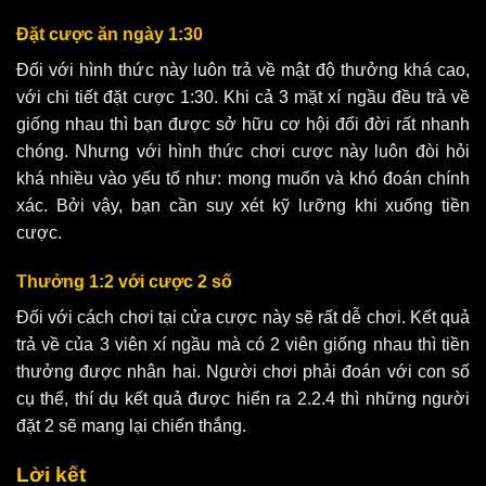
Đặt cược ăn ngày 1:30
Đối với hình thức này luôn trả về mật độ thưởng khá cao,
với chi tiết đặt cược 1:30. Khi cả 3 mặt xí ngầu đều trả về
giống nhau thì bạn được sở hữu cơ hội đổi đời rất nhanh
chóng. Nhưng với hình thức chơi cược này luôn đòi hỏi
khá nhiều vào yếu tố như: mong muốn và khó đoán chính
xác. Bởi vậy, bạn cần suy xét kỹ lưỡng khi xuống tiền
cược.
Thưởng 1:2 với cược 2 số
Đối với cách chơi tại cửa cược này sẽ rất dễ chơi. Kết quả
trả về của 3 viên xí ngầu mà có 2 viên giống nhau thì tiền
thưởng được nhân hai. Người chơi phải đoán với con số
cụ thể, thí dụ kết quả được hiển ra 2.2.4 thì những người
đặt 2 sẽ mang lại chiến thắng.
Lời kết