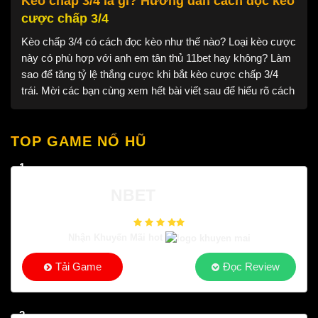
Kèo chấp 3/4 là gì? Hướng dẫn cách đọc kèo
cược chấp 3/4
Kèo chấp 3/4 có cách đọc kèo như thế nào? Loại kèo cược
này có phù hợp với anh em tân thủ 11bet hay không? Làm
sao để tăng tỷ lệ thắng cược khi bắt kèo cược chấp 3/4
trái. Mời các bạn cùng xem hết bài viết sau để hiểu rõ cách
chơi của […]
TOP GAME NỔ HŨ
1
NBET
Nhận Khuyến Mãi hot
Tải Game
Đọc Review
2