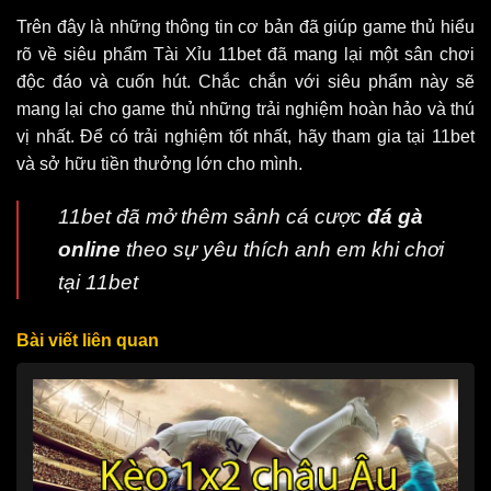
Trên đây là những thông tin cơ bản đã giúp game thủ hiểu
rõ về siêu phẩm Tài Xỉu 11bet đã mang lại một sân chơi
độc đáo và cuốn hút. Chắc chắn với siêu phẩm này sẽ
mang lại cho game thủ những trải nghiệm hoàn hảo và thú
vị nhất. Để có trải nghiệm tốt nhất, hãy tham gia tại 11bet
và sở hữu tiền thưởng lớn cho mình.
11bet đã mở thêm sảnh cá cược
đá gà
online
theo sự yêu thích anh em khi chơi
tại 11bet
Bài viết liên quan