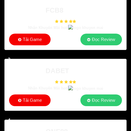
FCB8
Nhận Khuyến Mãi hot
Tải Game
Đọc Review
3
DABET
Nhận Khuyến Mãi hot
Tải Game
Đọc Review
4